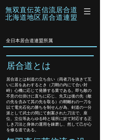
無双直伝英信流居合道
​北海道地区居合道連盟
全日本居合道連盟所属
居合道とは
​居合道とは剣道の立ち合い（両者刀を抜きて互
いに居をあわするとき（刀鞘の内にて合い対
峙）心機に応じて発勝する業である。即ち敵の
不意の仕掛けに直ちに応じ、先又は後の先（敵
の先を含みて其の先を取る）の鞘離れの一刀を
以て電光石化の勝ちを制せんが為、剣道の一分
派として武士の間にて創案された刀法で、座
位、立位等あらゆる時と場所に於て対応する正
しき刀法と身体の運用を錬磨し、然して己が心
を修る道である。