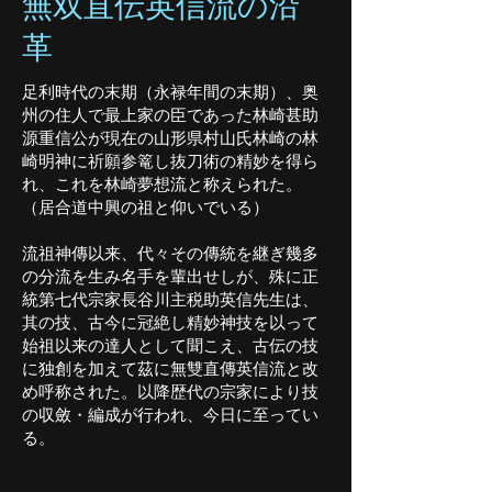
無双直伝英信流の沿
革
足利時代の末期（永禄年間の末期）、奥
州の住人で最上家の臣であった林崎甚助
源重信公が現在の山形県村山氏林崎の林
崎明神に祈願参篭し抜刀術の精妙を得ら
れ、これを林崎夢想流と称えられた。
（居合道中興の祖と仰いでいる）
​流祖神傳以来、代々その傳統を継ぎ幾多
の分流を生み名手を輩出せしが、殊に正
統第七代宗家長谷川主税助英信先生は、
其の技、古今に冠絶し精妙神技を以って
始祖以来の達人として聞こえ、古伝の技
に独創を加えて茲に無雙直傳英信流と改
め呼称された。以降歴代の宗家により技
の収斂・編成が行われ、今日に至ってい
る。